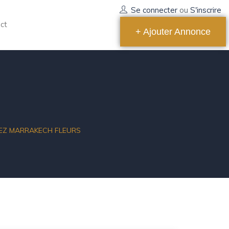
Se connecter
ou
S'inscrire
ct
+ Ajouter Annonce
EZ MARRAKECH FLEURS