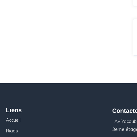
Liens
Contact
Accueil
Av Yacoub
3ème étage
Riads