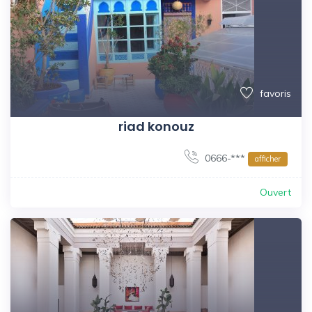
favoris
riad konouz
0666-***
afficher
Ouvert