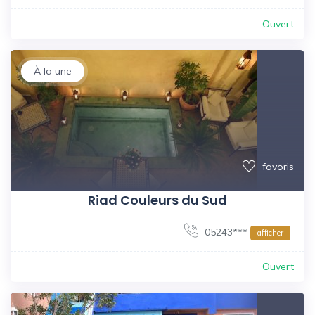
Ouvert
À la une
favoris
Riad Couleurs du Sud
05243***
afficher
Ouvert