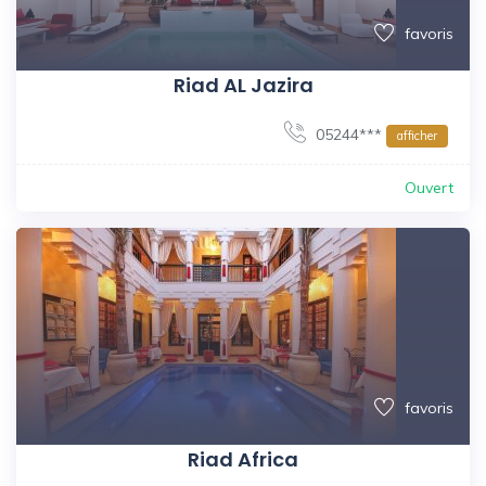
favoris
Riad AL Jazira
05244***
afficher
Ouvert
favoris
Riad Africa