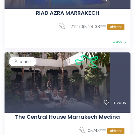
RIAD AZRA MARRAKECH
+212 (0)5-24-38***
afficher
Ouvert
À la une
favoris
The Central House Marrakech Medina
05243***
afficher