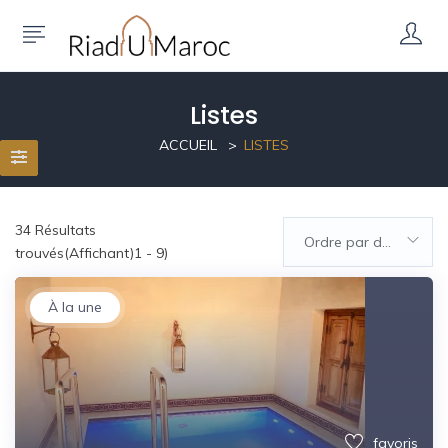
Listes
ACCUEIL
LISTES
34
Résultats
Ordre par défaut
trouvés(Affichant)1 - 9)
À la une
favoris